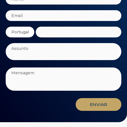
superior, através da integração das mais recentes
tecnologias para oferecer soluções de próxima geração.
A excelência dos materiais utilizados é uma prioridade
incontornável, resultando em produtos que aliam um
design harmonioso a uma experiência sonora
incomparável, consolidado com inúmeras oportunidades
de personalização, permitindo escolher entre uma
ampla variedade de cores para os tecidos, bem como
uma ampla gama de texturas e tonalidades para os
acabamentos externos, permitindo criar colunas que
refletem perfeitamente o estilo e a preferência de cada
cliente.
ENVIAR