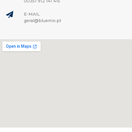
00351 912 141 415
E-MAIL
geral@bluemix.pt